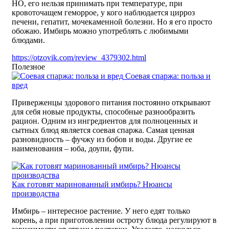
НО, его нельзя принимать при температуре, при
кровоточащем геморрое, у кого наблюдается цирроз
печени, гепатит, мочекаменной болезни. Но я его просто
обожаю. Имбирь можно употреблять с любимыми
блюдами.
https://otzovik.com/review_4379302.html
Полезное
Соевая спаржа: польза и
вред
Приверженцы здорового питания постоянно открывают
для себя новые продукты, способные разнообразить
рацион. Одним из ингредиентов для полноценных и
сытных блюд является соевая спаржа. Самая ценная
разновидность – фучжу из бобов и воды. Другие ее
наименования – юба, доупи, фупи.
Как готовят маринованный имбирь? Нюансы
производства
Имбирь – интересное растение. У него едят только
корень, а при приготовлении остроту блюда регулируют в