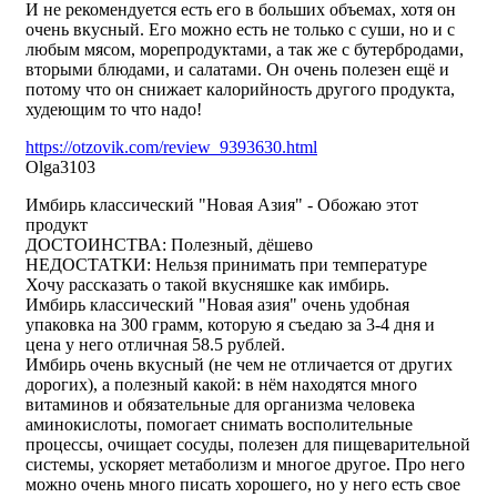
И не рекомендуется есть его в больших объемах, хотя он
очень вкусный. Его можно есть не только с суши, но и с
любым мясом, морепродуктами, а так же с бутербродами,
вторыми блюдами, и салатами. Он очень полезен ещё и
потому что он снижает калорийность другого продукта,
худеющим то что надо!
https://otzovik.com/review_9393630.html
Olga3103
Имбирь классический "Новая Азия" - Обожаю этот
продукт
ДОСТОИНСТВА: Полезный, дёшево
НЕДОСТАТКИ: Нельзя принимать при температуре
Хочу рассказать о такой вкусняшке как имбирь.
Имбирь классический "Новая азия" очень удобная
упаковка на 300 грамм, которую я съедаю за 3-4 дня и
цена у него отличная 58.5 рублей.
Имбирь очень вкусный (не чем не отличается от других
дорогих), а полезный какой: в нём находятся много
витаминов и обязательные для организма человека
аминокислоты, помогает снимать восполительные
процессы, очищает сосуды, полезен для пищеварительной
системы, ускоряет метаболизм и многое другое. Про него
можно очень много писать хорошего, но у него есть свое