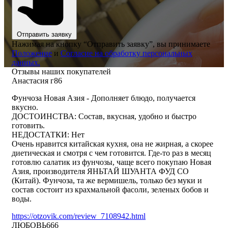
Отправить заявку
Нажимая на кнопку “Отправить заявку”, вы принимаете
Положение
и
Согласие на обработку персональных
данных.
Отзывы наших покупателей
Анастасия г86
Фунчоза Новая Азия - Дополняет блюдо, получается
вкусно.
ДОСТОИНСТВА: Состав, вкусная, удобно и быстро
готовить.
НЕДОСТАТКИ: Нет
Очень нравится китайская кухня, она не жирная, а скорее
диетическая и смотря с чем готовится. Где-то раз в месяц
готовлю салатик из фунчозы, чаще всего покупаю Новая
Азия, производителя ЯНЬТАЙ ШУАНТА ФУД СО
(Китай). Фунчоза, та же вермишель, только без муки и
состав состоит из крахмальной фасоли, зеленых бобов и
воды.
https://otzovik.com/review_7108942.html
ЛЮБОВЬ666