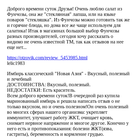
Доброго времени суток Друзья! Очень люблю салат из
Фунчозы, она же "стеклянная" лапша, или на языке
поваров "стекляшка". Из Фунчозы можно готовить так же
и горячие блюда, но дома все же чаще используем для
салатика! Итак в магазинах большой выбор Фунчозы
разных производителей, сегодня хочу рассказать о
видимо не очень известной ТМ, так как отзывов на нее
еще нет...
https://otzovik.com/review_5453985.html
lelic1983
Имбирь классический "Новая Азия" - Вкусный, полезный
и лечебный
ДОСТОИНСТВА: Вкусный, полезный.
НЕДОСТАТКИ: Есть краситель.
Всем доброго времени суток!В очередной раз купила
маринованный имбирь и решила написать отзыв о не
только вкусном, но и очень полезном!Он очень полезный
во многих сферах нашего организма: укрепляет
иммунитет, улучшает работу ЖКТ, очищает кровь,
снимает нервное напряжение и многое другое. Конечно у
него есть и противопоказания: болезни ЖКТ(язва,
гастриты), беременность и кормление грудью.